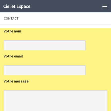
Ciel et Espace
Skip to content
CONTACT
Votre nom
Votre email
Votre message