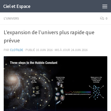
Ciel et Espace
Skip to content
L'UNIVERS
0
L’expansion de l’univers plus rapide que
prévue
PAR
CLOTILDE
· PUBLIÉ
10 JUIN 2016
· MIS À JOUR
24 JUIN 2016