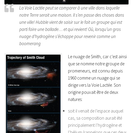
La Voie Lactée peut se comparer à une ville dans laquelle
notre Terre serait une maison. Il s’en passe des choses dans
une ville! Hubble vient de saisir sur le fait un groupe qui est
parti faire une ballade… et qui revient! Où, lorsqu’un gros
nuage d’hydrogène s’échappe pour revenir comme un
boomerang
Le nuage de Smith, car c’est ainsi
que se nomme notre groupe de
promeneurs, est connu depuis
1960 comme un nuage qui se
dirige vers la Voie Lactée. Son
origine pouvait être de deux
natures:
soit il venait de l’espace auquel
cas, sa composition aurait été
principalement l’hydrogène et
l’hélium (rappelons que ces deux