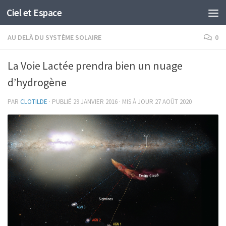
Ciel et Espace
Skip to content
AU DELÀ DU SYSTÈME SOLAIRE
0
La Voie Lactée prendra bien un nuage
d’hydrogène
PAR
CLOTILDE
· PUBLIÉ
29 JANVIER 2016
· MIS À JOUR
27 AOÛT 2020