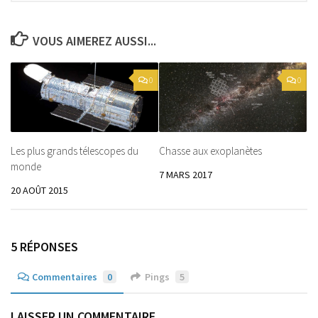
VOUS AIMEREZ AUSSI...
0
0
Les plus grands télescopes du
Chasse aux exoplanètes
monde
7 MARS 2017
20 AOÛT 2015
5 RÉPONSES
Commentaires
0
Pings
5
LAISSER UN COMMENTAIRE