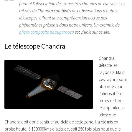
permet l’observation des zones très chaudes de l’univers. Les
relevés de Chandra combinés aux observations d’autres
télescopes offrent une compréhension accrue des
phénomènes présents dans notre univers. Un exemple de
photo composite de supernova
est visible sur ce site.
Le télescope Chandra
Chandra
détecte les
rayons X. Mais
ces rayons sont
absorbés par
l’atmosphère
terrestre. Pour
les exploiter, le
télescope
Chandra doit donc se situer au-delà de cette zone. Il a été mis en
orbite haute, à 139000Kms d’altitude, soit 250 fois plus haut que le